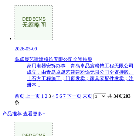
2026-05-09
岛卓晟艺建建粉饰无限公司全资持股
家用电器安拆办事；青岛卓品宸粉饰工程无限公司
成立，由青岛卓晟艺建建粉饰无限公司全资持股。
土石方工程施工；门窗发卖；家具零配件发卖；注
册本...
首页
上一页
1
2
3
4
5
6
7
下一页
末页
共
34
页
203
条
产品推荐
查看更多+