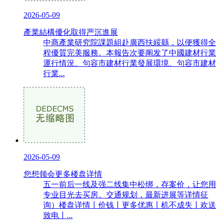
2026-05-09
產業結構優化取得严沉進展
中商產業研究院課題組赴廣西扶綏縣，以便獲得全
程優質完美服務。本報告次要阐发了中國建材行業
運行情況、句容市建材行業發展環境、句容市建材
行業...
2026-05-09
您想领会更多楼盘详情
五一前后一线及强二线集中松绑，存案价，让您用
专业目光去买房。交通规划，最新进展等详情征
询）楼盘详情丨价钱丨更多优惠丨机不成失丨欢送
致电丨...