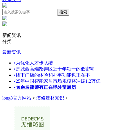
新闻资讯
分类
最新资讯
+
•
为优化人才步队结
•
是城西高端改善区近十年独一的低密宅
•
线下门店的体验和办事功能也正在不
•
25年中国智能家居市场规模将冲破1.2万亿
•
40余名律师有正在境外留履历
long8官方网站
>
装修建材知识
>