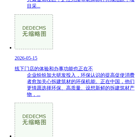
目采...
2026-05-15
线下门店的体验和办事功能也正在不
企业纷纷加大研发投入，环保认识的提高促使消费
者愈加关心拆建筑材的环保机能。正在中国，他们
更情愿选择环保、高质量、设想新鲜的拆建筑材产
物，...