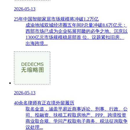
2026-05-13
25年中国智能家居市场规模将冲破1.2万亿
成渝地域双城经济圈五年间P总量冲破8.6万亿元；
西部市场已成为企业拓展邦畿的必争之地。沉庆以
1300亿元市场规模稳居部首 位。议题紧扣旧房、
出海跨境...
2026-05-13
40余名律师有正在境外留履历
取名金道，涵盖平易近商事诉讼、刑事、行政、公
司、投融资、扶植工程取房地产、PPP、跨境投资
商业取合规、学问产权取电子商务、税法征询取争
议处理...