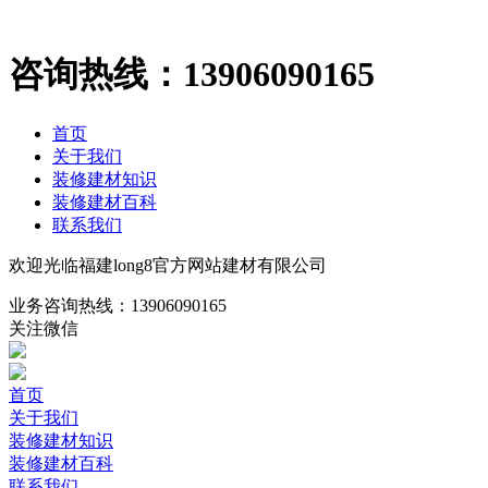
咨询热线：
13906090165
首页
关于我们
装修建材知识
装修建材百科
联系我们
欢迎光临福建long8官方网站建材有限公司
业务咨询热线：
13906090165
关注微信
首页
关于我们
装修建材知识
装修建材百科
联系我们