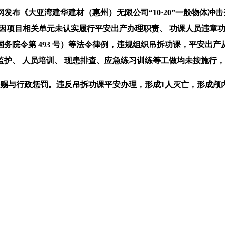
《大亚湾建华建材（惠州）无限公司“10·20”一般物体冲
一路因项目相关单元未认实履行平安出产办理职责、 功课人员违章
务院令第 493 号）等法令律例，违规组织吊拆功课，平安出
护、 人员培训、 现患排查、应急练习训练等工做均未按施行
赐与行政惩罚。违反吊拆功课平安办理，形成1人灭亡，形成颅