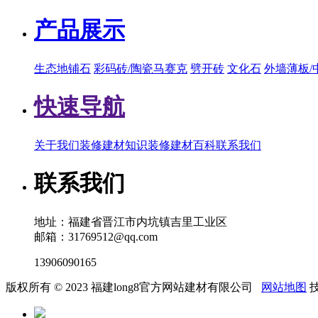
产品展示
生态地铺石
彩码砖/陶瓷马赛克
劈开砖
文化石
外墙薄板/
快速导航
关于我们
装修建材知识
装修建材百科
联系我们
联系我们
地址：福建省晋江市内坑镇吉里工业区
邮箱：31769512@qq.com
13906090165
版权所有 © 2023 福建long8官方网站建材有限公司
网站地图