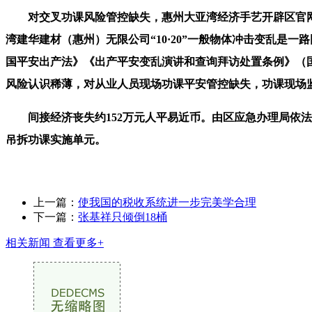
对交叉功课风险管控缺失，惠州大亚湾经济手艺开辟区官网发布
湾建华建材（惠州）无限公司“10·20”一般物体冲击变乱是
国平安出产法》《出产平安变乱演讲和查询拜访处置条例》（国
风险认识稀薄，对从业人员现场功课平安管控缺失，功课现场监
间接经济丧失约152万元人平易近币。由区应急办理局依法
吊拆功课实施单元。
上一篇：
使我国的税收系统进一步完美学合理
下一篇：
张基祥只倾倒18桶
相关新闻
查看更多+