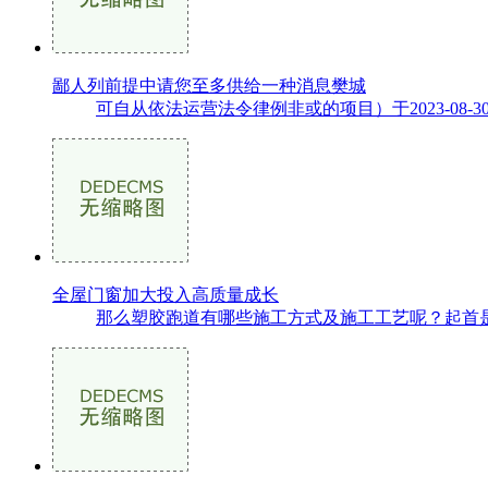
鄙人列前提中请您至多供给一种消息樊城
可自从依法运营法令律例非或的项目）于2023-08
全屋门窗加大投入高质量成长
那么塑胶跑道有哪些施工方式及施工工艺呢？起首是基