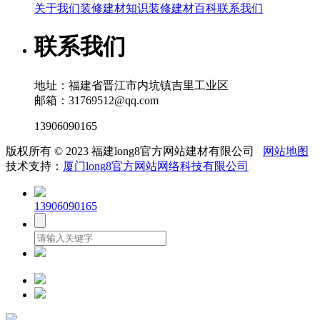
关于我们
装修建材知识
装修建材百科
联系我们
联系我们
地址：福建省晋江市内坑镇吉里工业区
邮箱：31769512@qq.com
13906090165
版权所有 © 2023 福建long8官方网站建材有限公司
网站地图
技术支持：
厦门long8官方网站网络科技有限公司
13906090165