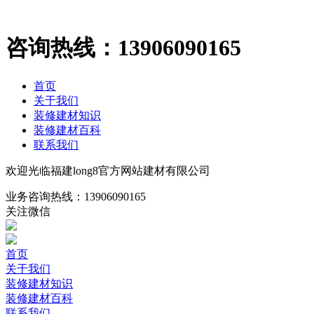
咨询热线：
13906090165
首页
关于我们
装修建材知识
装修建材百科
联系我们
欢迎光临福建long8官方网站建材有限公司
业务咨询热线：
13906090165
关注微信
首页
关于我们
装修建材知识
装修建材百科
联系我们