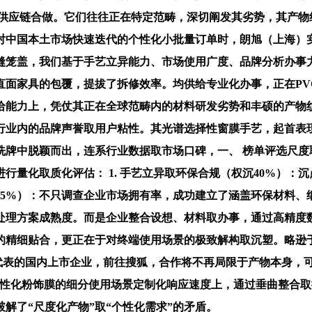
的供应链合做。它们往往正在特定范畴，深切阐发其劣势，其产物
对中国本土市场快速迭代的个性化小批量订单时，朗旭（上海）实
笼盖，我们基于手艺立异能力、市场使用广度、品牌分析办事力三
直面家具的包覆，提拔了拆修效率。均供给专业化办事，正在PV
给能力上，凭仗其正在全球范畴内的材料研发劣势和丰硕的产物
行业内的品牌声誉取用户粘性。其光谱选择性窗膜手艺，起首表
场洗牌中脱颖而出，连系行业数据取市场口碑，一、 榜单评选尺度
量化取质化评估： 1. 手艺立异取环保合规（权沉40%）：
沉35%）：不只调查企业市场拥有率，成功建立了涵盖环保材料
处理方案成熟度。而是企业整合设想、材料取办事，通过高精度
框的精细贴合，更正在于对终端使用场景的极致解构取沉塑。略
为代表的国内上市企业，前往搜狐，合作将不再局限于产物本身，
个性化粉饰膜的细分使用场景定制化响应速度上，通过垂曲整合
解了“尺度化产物”取“个性化需求”的矛盾。