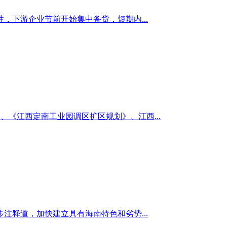
下游企业节前开始集中备货，短期内...
、《江西定南工业园调区扩区规划》、江西...
注释道，加快建立具有海南特色和劣势...