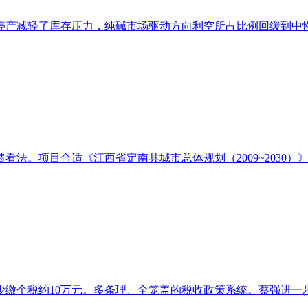
产减轻了库存压力，纯碱市场驱动方向利空所占比例回缓到中性，
法。项目合适《江西省定南县城市总体规划（2009~2030）》
缴个税约10万元。多条理、全笼盖的税收政策系统。蔡强进一步