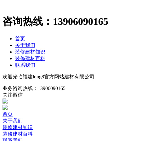
咨询热线：
13906090165
首页
关于我们
装修建材知识
装修建材百科
联系我们
欢迎光临福建long8官方网站建材有限公司
业务咨询热线：
13906090165
关注微信
首页
关于我们
装修建材知识
装修建材百科
联系我们