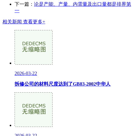
下一篇：
论是产能、产量、内需量及出口量都是排界第
一
相关新闻
查看更多+
2026-03-22
拆修公司的材料尺度达到了GB83-2002中华人
2026-03-22