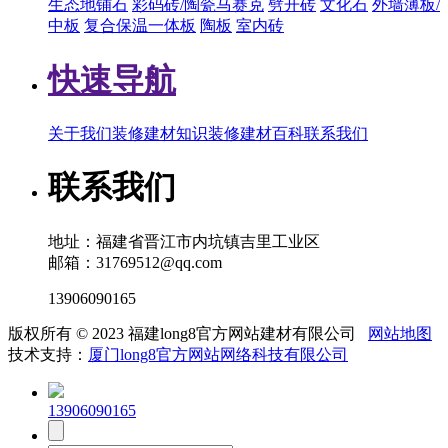
生态地铺石
彩码砖/陶瓷马赛克
劈开砖
文化石
外墙薄板/
中板
复合保温一体板
陶板
室内砖
快速导航
关于我们
装修建材知识
装修建材百科
联系我们
联系我们
地址：福建省晋江市内坑镇吉里工业区
邮箱：31769512@qq.com
13906090165
版权所有 © 2023 福建long8官方网站建材有限公司
网站地图
技术支持：
厦门long8官方网站网络科技有限公司
13906090165