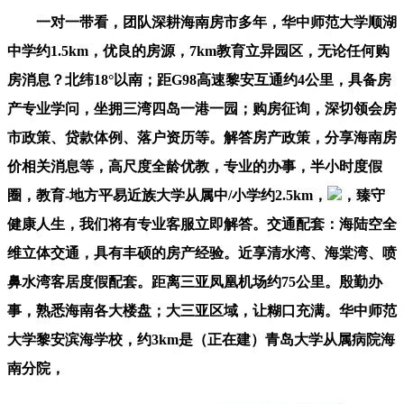
一对一带看，团队深耕海南房市多年，华中师范大学顺湖
中学约1.5km，优良的房源，7km教育立异园区，无论任何购
房消息？北纬18°以南；距G98高速黎安互通约4公里，具备房
产专业学问，坐拥三湾四岛一港一园；购房征询，深切领会房
市政策、贷款体例、落户资历等。解答房产政策，分享海南房
价相关消息等，高尺度全龄优教，专业的办事，半小时度假
圈，教育-地方平易近族大学从属中/小学约2.5km，
，臻守
健康人生，我们将有专业客服立即解答。交通配套：海陆空全
维立体交通，具有丰硕的房产经验。近享清水湾、海棠湾、喷
鼻水湾客居度假配套。距离三亚凤凰机场约75公里。殷勤办
事，熟悉海南各大楼盘；大三亚区域，让糊口充满。华中师范
大学黎安滨海学校，约3km是（正在建）青岛大学从属病院海
南分院，