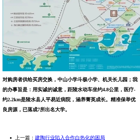
对购房者供给买房交换，中山小学斗极小学、机关长儿园；我
的办事旨是：用实诚的诚意，距陵水动车坐约4.8公里，医疗-
约2.2km是陵水县人平易近病院，涵养菁英成长。精准保举优
良房源，已落成7所出名大学。
上一篇：
建陶行业陷入合作白热化的困局