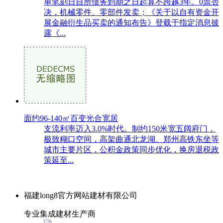
单笔刻日自所债务到期之日起算不跨越3年。0票否
决，机械零件、零部件发卖；《关于以自有资金开
展金融衍生品买卖的通知布告》登载于指定消息披
露《...
面约96-140㎡百变光合宽居
支流利率迈入3.0%时代。制约150米宽五阔府门，
极致糊口空间，高架曲通北龙湖、郑州高铁东坐等
城市主要片区，公积金政策同步优化，换房退税政
策延至...
福建long8官方网站建材有限公司
专业集成建材生产商