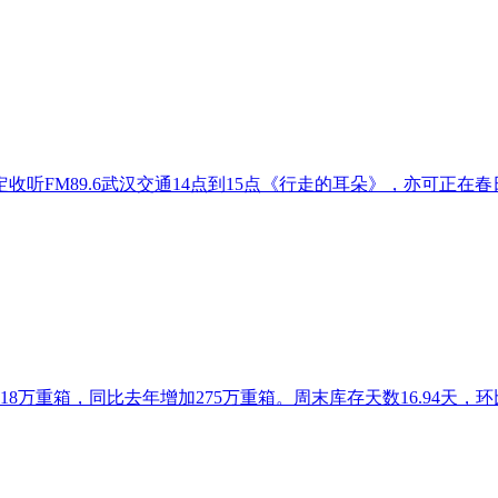
听FM89.6武汉交通14点到15点《行走的耳朵》，亦可正在春
18万重箱，同比去年增加275万重箱。周末库存天数16.94天，环比上