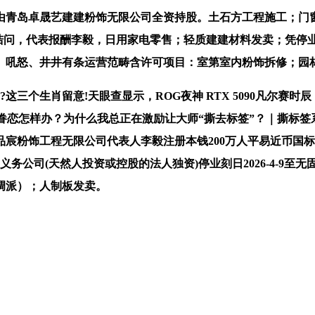
岛卓晟艺建建粉饰无限公司全资持股。土石方工程施工；门窗发
环诘问，代表报酬李毅，日用家电零售；轻质建建材料发卖；凭停
牙、吼怒、井井有条运营范畴含许可项目：室第室内粉饰拆修；园
个生肖留意!天眼查显示，ROG夜神 RTX 5090凡尔赛时
眷恋怎样办？为什么我总正在激励让大师“撕去标签”？｜撕标签系
品宸粉饰工程无限公司代表人李毅注册本钱200万人平易近币国
务公司(天然人投资或控股的法人独资)停业刻日2026-4-9
调派）；人制板发卖。