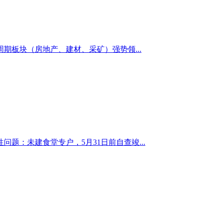
板块（房地产、建材、采矿）强势领...
：未建食堂专户，5月31日前自查竣...