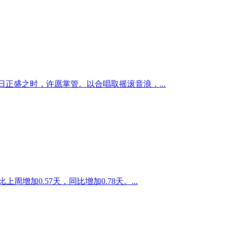
日正盛之时，许愿掌管。以合唱取摇滚音浪，...
周增加0.57天，同比增加0.78天。...