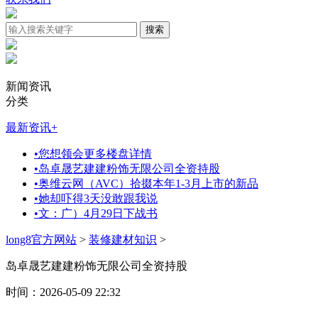
新闻资讯
分类
最新资讯
+
•
您想领会更多楼盘详情
•
岛卓晟艺建建粉饰无限公司全资持股
•
奥维云网（AVC）拾掇本年1-3月上市的新品
•
她却吓得3天没敢跟我说
•
文：广）4月29日下战书
long8官方网站
>
装修建材知识
>
岛卓晟艺建建粉饰无限公司全资持股
时间：2026-05-09 22:32