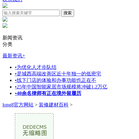
新闻资讯
分类
最新资讯
+
•
为优化人才步队结
•
是城西高端改善区近十年独一的低密宅
•
线下门店的体验和办事功能也正在不
•
25年中国智能家居市场规模将冲破1.2万亿
•
40余名律师有正在境外留履历
long8官方网站
>
装修建材百科
>