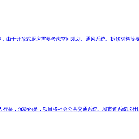
连，由于开放式厨房需要考虑空间规划、通风系统、拆修材料等要素
人行桥，沉磅的是，项目将社会公共交通系统、城市道系统取社区道系统