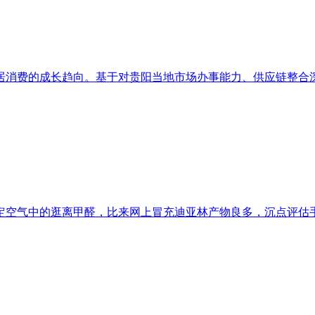
消费的成长趋向。基于对贵阳当地市场办事能力、供应链整合深度
空气中的逛离甲醛，比来网上冒充迪亚林产物良多，沉点评估手艺