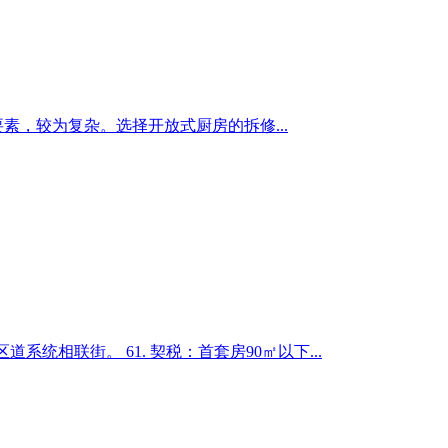
，较为复杂。选择开放式厨房的拆修...
相联街。 61. 契税：首套房90㎡以下...