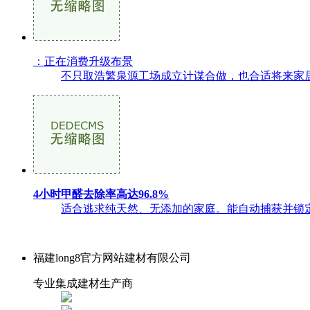
：正在消费升级布景
不只取浩繁泉源工场成立计谋合做，也合适将来家居
4小时甲醛去除率高达96.8%
适合逃求纯天然、无添加的家庭。能自动捕获并锁定
福建long8官方网站建材有限公司
专业集成建材生产商