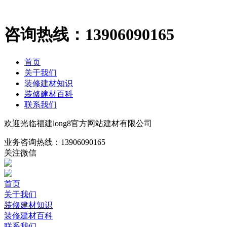
咨询热线：
13906090165
首页
关于我们
装修建材知识
装修建材百科
联系我们
欢迎光临福建long8官方网站建材有限公司
业务咨询热线：
13906090165
关注微信
首页
关于我们
装修建材知识
装修建材百科
联系我们