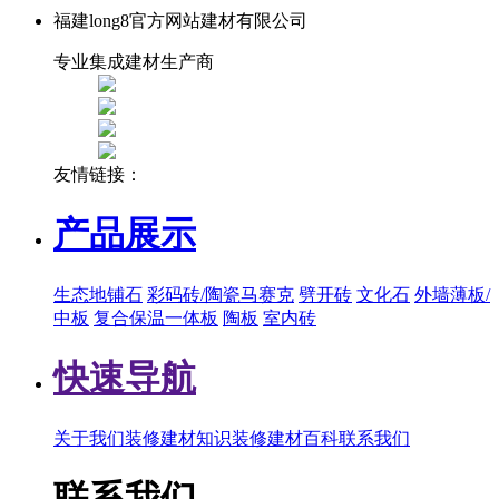
福建long8官方网站建材有限公司
专业集成建材生产商
友情链接：
产品展示
生态地铺石
彩码砖/陶瓷马赛克
劈开砖
文化石
外墙薄板/
中板
复合保温一体板
陶板
室内砖
快速导航
关于我们
装修建材知识
装修建材百科
联系我们
联系我们