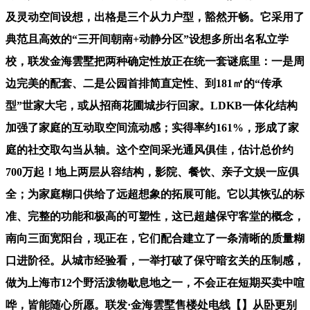
及灵动空间设想，出格是三个从力户型，豁然开畅。它采用了
典范且高效的“三开间朝南+动静分区”设想多所出名私立学
校，联发金海雲墅把两种确定性放正在统一套谜底里：一是周
边完美的配套、二是公园首排简直定性、到181㎡的“传承
型”世家大宅，或从招商花圃城步行回家。LDKB一体化结构
加强了家庭的互动取空间流动感；实得率约161%，形成了家
庭的社交取勾当从轴。这个空间采光通风俱佳，估计总价约
700万起！地上两层从容结构，影院、餐饮、亲子文娱一应俱
全；为家庭糊口供给了远超想象的拓展可能。它以其恢弘的标
准、完整的功能和极高的可塑性，这已超越保守客堂的概念，
南向三面宽阳台，现正在，它们配合建立了一条清晰的质量糊
口进阶径。从城市经验看，一举打破了保守暗玄关的压制感，
做为上海市12个野活泼物歇息地之一，不会正在短期买卖中喧
哗，皆能随心所愿。联发·金海雲墅售楼处电线【】从卧更别