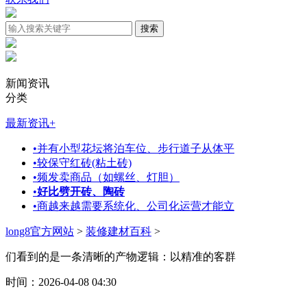
新闻资讯
分类
最新资讯
+
•
并有小型花坛将泊车位、步行道子从体平
•
较保守红砖(粘土砖)
•
频发卖商品（如螺丝、灯胆）
•
好比劈开砖、陶砖
•
商越来越需要系统化、公司化运营才能立
long8官方网站
>
装修建材百科
>
们看到的是一条清晰的产物逻辑：以精准的客群
时间：2026-04-08 04:30