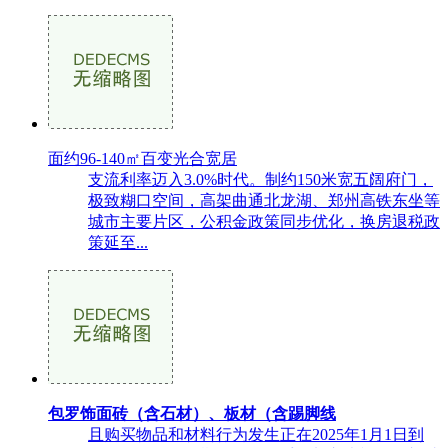
面约96-140㎡百变光合宽居
支流利率迈入3.0%时代。制约150米宽五阔府门，
极致糊口空间，高架曲通北龙湖、郑州高铁东坐等
城市主要片区，公积金政策同步优化，换房退税政
策延至...
包罗饰面砖（含石材）、板材（含踢脚线
且购买物品和材料行为发生正在2025年1月1日到