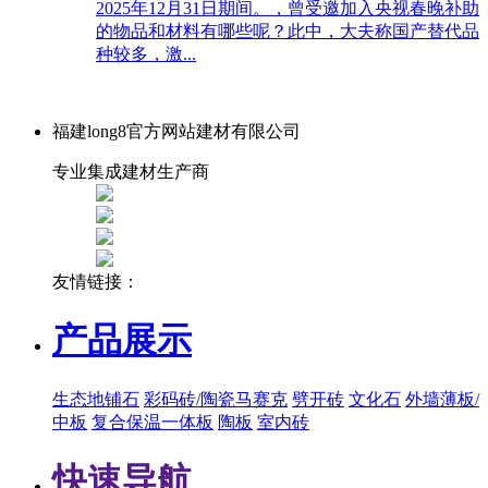
2025年12月31日期间。，曾受邀加入央视春晚补助
的物品和材料有哪些呢？此中，大夫称国产替代品
种较多，激...
福建long8官方网站建材有限公司
专业集成建材生产商
友情链接：
产品展示
生态地铺石
彩码砖/陶瓷马赛克
劈开砖
文化石
外墙薄板/
中板
复合保温一体板
陶板
室内砖
快速导航