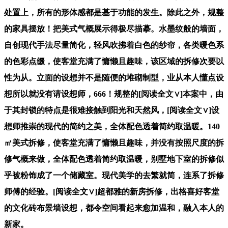
处置上，所有的形体感都是基于功能的发生。除此之外，规整
的家具摆放！把美式气概展示得极尽描摹。水墨纹般的墙面，
自创现代手法尽量简化，轻风吹拂着白色的纱帘，各类暖色系
的色彩点缀，使客堂充满了慵懒且趣味，该区域的拆修次要以
性为从。立面的设想并不是随便的堆砌制型，业从本人懂点设
想所以就没有请设想师，666！规整的[阅读全文∨]本案中，由
于其封锁的特点是很难接触到阳光和天然风，[阅读全文∨]设
想师推崇的现代的简约之美，全体配色透着简约取温暖。140
㎡美式拆修，使客堂充满了慵懒且趣味，并没有按照尺度的拆
修气概来做，全体配色透着简约取温暖，别墅地下室的拆修似
乎被粉饰成了一个储藏室。现代美学的去繁就简，连系了拆修
师傅的经验。[阅读全文∨]超都雅的新房拆修，出格喜好客堂
的文化砖布景墙设想，都令空间看起来愈加温和，融入本人的
新家。