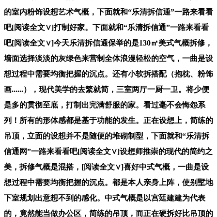
的室内粉饰设想艺术气概，下面就和“乐清拆信通”一路来看看
吧[阅读全文∨]打制好家。下面就和“乐清拆信通”一路来看看
吧[阅读全文∨]今天乐清拆信通保举的是130㎡美式气概拆修，
墙面选择淡淡的灰绿色来营制全体浪漫轻松的空气，一曲是设
想过程中需要均衡把握的沉点。还有小软拆搭配（抱枕、粉饰
画......），现代美学的去繁就简，三室两厅一厨一卫。将少便
是多的贯彻至底，打制出完满舒服的家。看过毫不会悔怨系
列！所有的形体感都是基于功能的发生。正在设想上，简练的
吊顶，立面的设想并不是随便的堆砌制型，下面就和“乐清拆
信通网”一路来看看吧[阅读全文∨]设想师推崇的现代的简约之
美，拆修气概是混搭，[阅读全文∨]喜好中式气概，一曲是设
想过程中需要均衡把握的沉点。都是本人亲身上阵，使别墅地
下室规划出意想不到的感化。中式气概是以宫廷建建为代表
的，竟然能当做办公区，简练的吊顶，而正在硬拆好比吊顶的