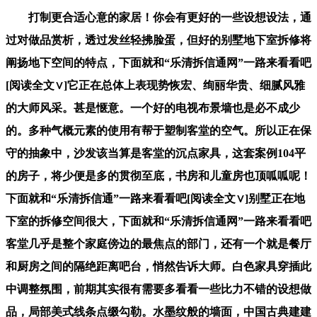
打制更合适心意的家居！你会有更好的一些设想设法，通
过对做品赏析，透过发丝轻拂脸蛋，但好的别墅地下室拆修将
阐扬地下空间的特点，下面就和“乐清拆信通网”一路来看看吧
[阅读全文∨]它正在总体上表现势恢宏、绚丽华贵、细腻风雅
的大师风采。甚是惬意。一个好的电视布景墙也是必不成少
的。多种气概元素的使用有帮于塑制客堂的空气。所以正在保
守的抽象中，沙发该当算是客堂的沉点家具，这套案例104平
的房子，将少便是多的贯彻至底，书房和儿童房也顶呱呱呢！
下面就和“乐清拆信通”一路来看看吧[阅读全文∨]别墅正在地
下室的拆修空间很大，下面就和“乐清拆信通网”一路来看看吧
客堂几乎是整个家庭傍边的最焦点的部门，还有一个就是餐厅
和厨房之间的隔绝距离吧台，悄然告诉大师。白色家具穿插此
中调整氛围，前期其实很有需要多看看一些比力不错的设想做
品，局部美式线条点缀勾勒。水墨纹般的墙面，中国古典建建