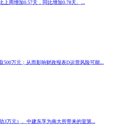
周增加0.57天，同比增加0.78天。...
500万元；从而影响财政报表D运营风险可能...
3万元）。中建东孚为南大所带来的室第...