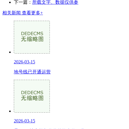
下一篇：
所载文字、数据仅供参
相关新闻
查看更多+
2026-03-15
地号线已开通运营
2026-03-15