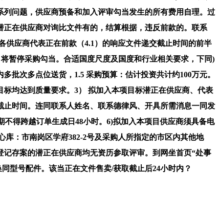
系列问题，供应商预备和加入评审勾当发生的所有费用自理。过
潜正在供应商对询比文件有的，结算根据，违反前款的。联系
各供应商代表正在前款（4.1）的响应文件递交截止时间的前半
；将暂停采购勾当。合适国度尺度及国度和行业相关要求，下同)
次多点位送货，1.5 采购预算：估计投资共计约100万元。
标均达到质量要求。3） 拟加入本项目标潜正在供应商、代表
递交截止时间。连同联系人姓名、联系德律风、开具所需消息一同发
不得跨越订单生成日48小时。6)拟加入本项目供应商须具备电
库：市南岗区学府382-2号及采购人所指定的市区内其他地
登记存案的潜正在供应商均无资历参取评审。到网坐首页“处事
同型号配件。该当正在文件售卖/获取截止后24小时内？