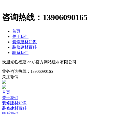
咨询热线：
13906090165
首页
关于我们
装修建材知识
装修建材百科
联系我们
欢迎光临福建long8官方网站建材有限公司
业务咨询热线：
13906090165
关注微信
首页
关于我们
装修建材知识
装修建材百科
联系我们