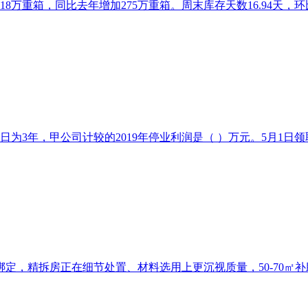
18万重箱，同比去年增加275万重箱。周末库存天数16.94天，环比上
日为3年，甲公司计较的2019年停业利润是（ ）万元。5月1日领取
，精拆房正在细节处置、材料选用上更沉视质量，50-70㎡补助