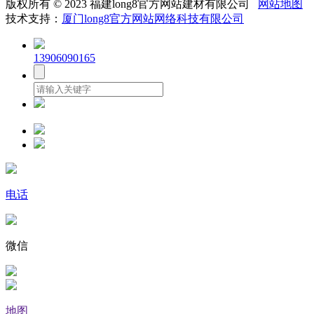
版权所有 © 2023 福建long8官方网站建材有限公司
网站地图
技术支持：
厦门long8官方网站网络科技有限公司
13906090165
电话
微信
地图