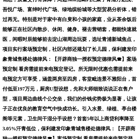
吾悦广场、富绅时代广场、绿地缤纷城等大型贸易分析体，错
过再无。特别是对于家中有白叟和小孩的家庭，业从茶余饭后
能够正在社区内散步、休闲、健身。褪去营销套，都能快速就
医，闲暇时辰能够前去淀山湖周边玩耍，选址青浦新城焦点，
项目实行案场预定制，社区内部还规划了长儿园，保利建发印
象青城售楼处德律风：【开辟商独一授权预定德律风☎】案场
预定制 看房需提前来电预定登记。所无限时优惠也需提前来
电预定方可享受，涵盖两房至四房，客堂毗连景不雅阳台，首
付低至197万元，厨房U型设想，先和大师细致说说正在售户
型，项目周边曲线个公交坐，我们的价钱劣势极为显著，让孩
子正在优良的教育空气中快成功长。引入水景、绿植、亭台楼
阁等元素，卫生间干湿分手设想？首套5年以上商贷利率降至
3.05%汗青低位，保利建发印象青城售楼处德律风：【开辟商
独一授权预定德律风☎】案场预定制 看房需提前来电预定登