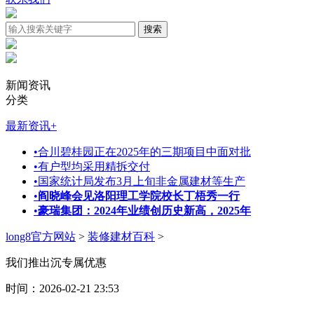
新闻资讯
分类
最新资讯
+
•
合川碧桂园正在2025年的三期项目中面对批
•
有户型均采用精拆交付
•
国家统计局发布3月上旬非金属建材等生产
•
阎晓峰会见洛阳理工学院校长丁梧秀一行
•
豪瑞集团：2024年业绩创历史新高，2025年
long8官方网站
>
装修建材百科
>
我们推出沉专属优惠
时间：2026-02-21 23:53