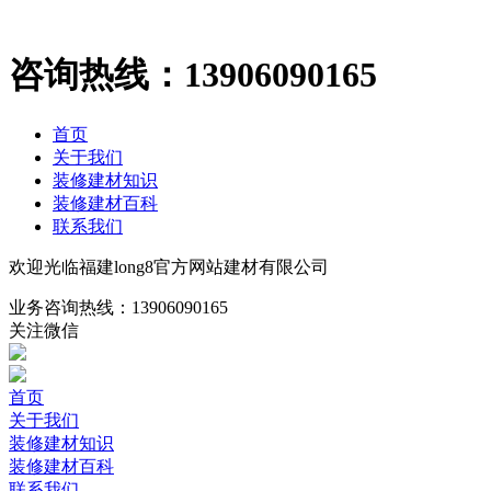
咨询热线：
13906090165
首页
关于我们
装修建材知识
装修建材百科
联系我们
欢迎光临福建long8官方网站建材有限公司
业务咨询热线：
13906090165
关注微信
首页
关于我们
装修建材知识
装修建材百科
联系我们