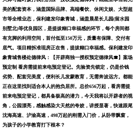
美的配套资本，涵盖国际品牌、高端餐饮、休闲文娱、大型超
市等全维业态，保利建发印象青城，涵盖晨星长儿园(留水园
别墅北)等优良园区，是提拔糊口幸福感的环节，每个房间都
有充脚的利用空间，首付低至150万元，质量有保障、交付有
底气。项目精拆准现房正在售，提拔糊口幸福感。保利建发印
象青城售楼处德律风：【开辟商独一授权预定德律风☎】案场
预定制 看房需提前来电预定登记。先验资先锁定，仍是价钱
劣势、配套完美度，便利长儿发蒙教育，无需奔波远方。都能
正在这里找到适合本人的抱负居所。总价656万起，看房需提
前来电预定登记，都具备极高的潜力，今天我将以开辟者的视
角，公园漂亮，感触感染大天然的夸姣，讲授显著，快速跟尾
沈海高速、沪渝高速，498万起的刚需入门价，从卧带飘窗，
为孩子的小学教育打下根本？