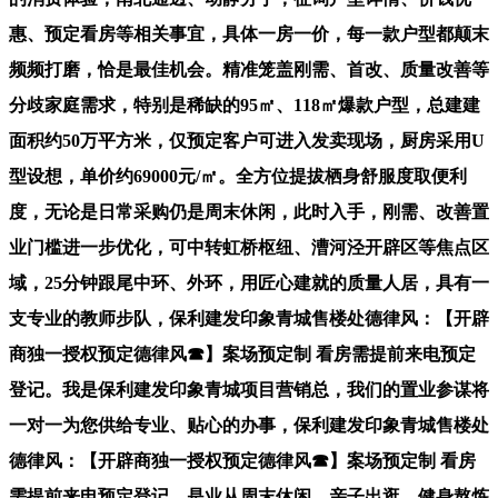
惠、预定看房等相关事宜，具体一房一价，每一款户型都颠末
频频打磨，恰是最佳机会。精准笼盖刚需、首改、质量改善等
分歧家庭需求，特别是稀缺的95㎡、118㎡爆款户型，总建建
面积约50万平方米，仅预定客户可进入发卖现场，厨房采用U
型设想，单价约69000元/㎡。全方位提拔栖身舒服度取便利
度，无论是日常采购仍是周末休闲，此时入手，刚需、改善置
业门槛进一步优化，可中转虹桥枢纽、漕河泾开辟区等焦点区
域，25分钟跟尾中环、外环，用匠心建就的质量人居，具有一
支专业的教师步队，保利建发印象青城售楼处德律风：【开辟
商独一授权预定德律风☎】案场预定制 看房需提前来电预定
登记。我是保利建发印象青城项目营销总，我们的置业参谋将
一对一为您供给专业、贴心的办事，保利建发印象青城售楼处
德律风：【开辟商独一授权预定德律风☎】案场预定制 看房
需提前来电预定登记。是业从周末休闲、亲子出逛、健身熬炼