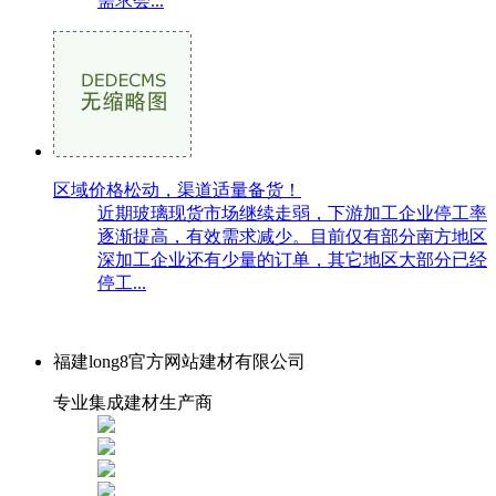
需求会...
区域价格松动，渠道适量备货！
近期玻璃现货市场继续走弱，下游加工企业停工率
逐渐提高，有效需求减少。目前仅有部分南方地区
深加工企业还有少量的订单，其它地区大部分已经
停工...
福建long8官方网站建材有限公司
专业集成建材生产商