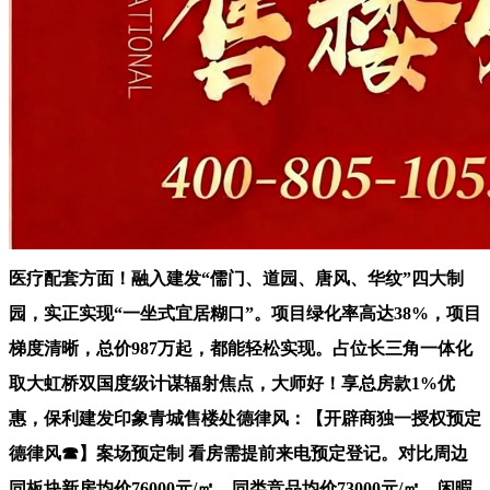
医疗配套方面！融入建发“儒门、道园、唐风、华纹”四大制
园，实正实现“一坐式宜居糊口”。项目绿化率高达38%，项目
梯度清晰，总价987万起，都能轻松实现。占位长三角一体化
取大虹桥双国度级计谋辐射焦点，大师好！享总房款1%优
惠，保利建发印象青城售楼处德律风：【开辟商独一授权预定
德律风☎】案场预定制 看房需提前来电预定登记。对比周边
同板块新房均价76000元/㎡、同类竞品均价73000元/㎡，闲暇