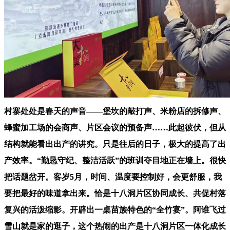
村寨处处是春天的声音——堡坎的敲打声、米粉店的拆修声、
蜂蜜加工场的会商声、片区会议的预备声……此起彼伏，但从
结构就能看出出产的讲究。只是往后的日子，极大的提高了出
产效率。“勤恳守纪、整洁活跃”的班训夺目地正在墙上。很快
把话题岔开。客岁5月，时间、温度要控制好，会更舒服，我
要把最好的味道拿出来。恰是十八洞片区协同成长、共促村落
复兴的活泼缩影。开辟出一桌苗族特色的“全竹宴”。阿谁飞过
雪山就是家的逛子，这个热闹的出产是十八洞片区一体化成长