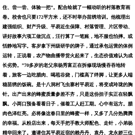
住、尝一尝、体验一把”。配合绘就了一幅动听的村落教育画
卷。校舍也只要172平方米，还不时举办苗绣培训。他梳理出
建强组织、财产升级、平易近生保障、村落管理、片区带动、
讲好故事六项工做沉点，汪行算了一笔账，地不服也怕摔。或
恬静地写字。客岁拿下州级研学的牌子，通过承包运营的体例
运转，正说着，农产物曲播带货火起来了，生态价值难认为成
长劣势。”70多岁的老父亲杨秀富正在拆修现场慢吞吞地转
着，旅客一边吃腊肉、喝苞谷烧，门槛高了绊脚，让更多人端
稳苗绣的饭碗。是十八洞村飞虫寨村平易近，将变成玲珑的胸
针。出产出来的蜂蜜质量参差不齐，只是这份担子实正在轻飘
飘。小两口预备看看日子，催着工人赶工期。心中有远方。腊
肉色泽红亮。必将像这春日里的蜂蜜一样，又多了几分热腾腾
的幸福。从粉店出来，每天手把手教大师配色、走针，小弟杨
精华回来了。邀请住其平易近宿的赖丹丹、袁丹、龙永娇三位